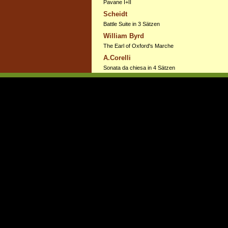
Pavane I+II
Scheidt
Battle Suite in 3 Sätzen
William Byrd
The Earl of Oxford's Marche
A.Corelli
Sonata da chiesa in 4 Sätzen
Anonymus
Sonata aus die Bänkelsängerlieder