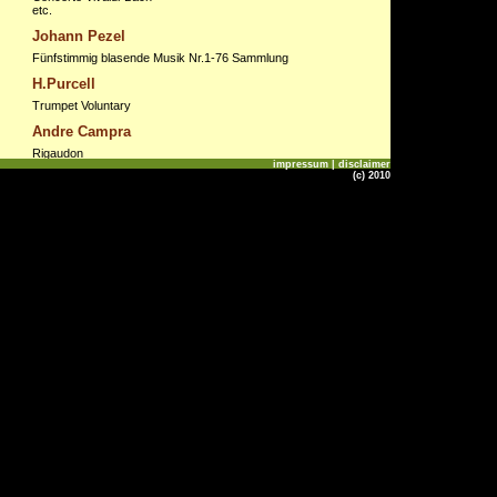
etc.
Johann Pezel
Fünfstimmig blasende Musik Nr.1-76 Sammlung
H.Purcell
Trumpet Voluntary
Andre Campra
Rigaudon
impressum | disclaimer
(c) 2010