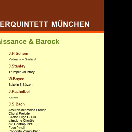
aissance & Barock
J.H.Schein
Paduana + Gaillard
J.Stanley
Trumpet Voluntary
W.Boyce
Suite in 5 Sätzen
J.Pachelbel
Kanon
J.S.Bach
Jesu bleibet meine Freude
Choral Prelude
Große Fuge G-Dur
sämtliche Choräle
div. Contrapunkti
Fuge f-moll
Concerto Vivaldi-Bach