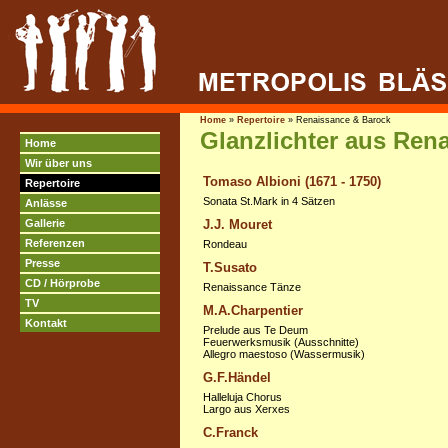
Home
»
Repertoire
»
Renaissance & Barock
Glanzlichter aus Ren
Home
Wir über uns
Tomaso Albioni (1671 - 1750)
Repertoire
Sonata St.Mark in 4 Sätzen
Anlässe
Gallerie
J.J. Mouret
Referenzen
Rondeau
Presse
T.Susato
CD / Hörprobe
Renaissance Tänze
TV
M.A.Charpentier
Kontakt
Prelude aus Te Deum
Feuerwerksmusik (Ausschnitte)
Allegro maestoso (Wassermusik)
G.F.Händel
Halleluja Chorus
Largo aus Xerxes
C.Franck